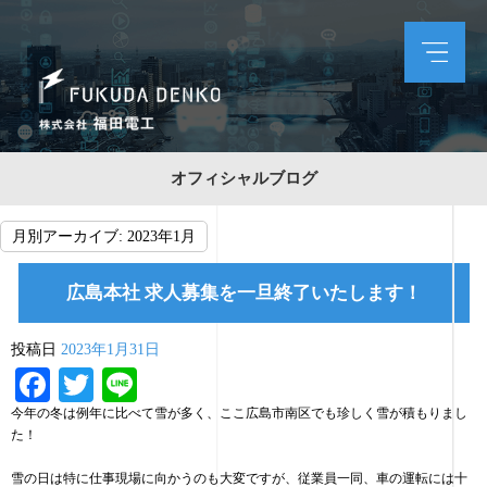
オフィシャルブログ
月別アーカイブ:
2023年1月
広島本社 求人募集を一旦終了いたします！
投稿日
2023年1月31日
Facebook
Twitter
Line
今年の冬は例年に比べて雪が多く、ここ広島市南区でも珍しく雪が積もりまし
た！
雪の日は特に仕事現場に向かうのも大変ですが、従業員一同、車の運転には十