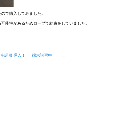
たので購入してみました。
る可能性があるためロープで結束をしていました。
空調服 導入！
端末講習中！！
→