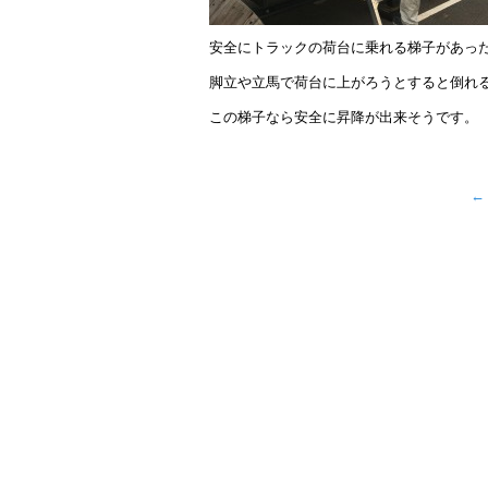
安全にトラックの荷台に乗れる梯子があっ
脚立や立馬で荷台に上がろうとすると倒れ
この梯子なら安全に昇降が出来そうです。
←